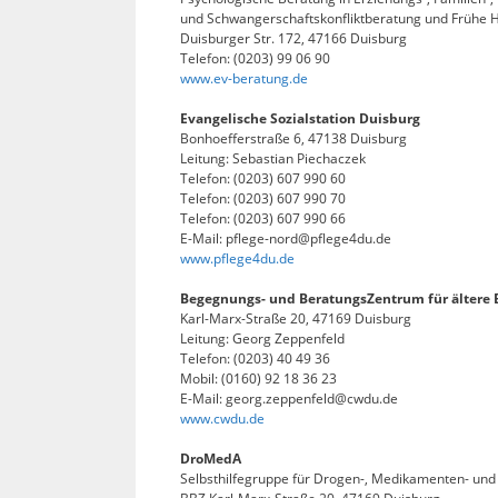
und Schwangerschaftskonfliktberatung und Frühe Hi
Duisburger Str. 172, 47166 Duisburg
Telefon: (0203) 99 06 90
www.ev-beratung.de
Evangelische Sozialstation Duisburg
Bonhoefferstraße 6, 47138 Duisburg
Leitung: Sebastian Piechaczek
Telefon: (0203) 607 990 60
Telefon: (0203) 607 990 70
Telefon: (0203) 607 990 66
E-Mail: pflege-nord@pflege4du.de
www.pflege4du.de
Begegnungs- und BeratungsZentrum für ältere 
Karl-Marx-Straße 20, 47169 Duisburg
Leitung: Georg Zeppenfeld
Telefon: (0203) 40 49 36
Mobil: (0160) 92 18 36 23
E-Mail: georg.zeppenfeld@cwdu.de
www.cwdu.de
DroMedA
Selbsthilfegruppe für Drogen-, Medikamenten- und