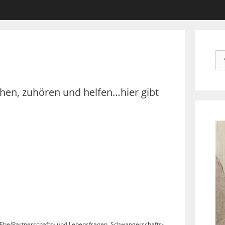
Su
na
ichen, zuhören und helfen…hier gibt
 Ehe/Partnerschafts- und Lebensfragen,
Schwangerschafts-