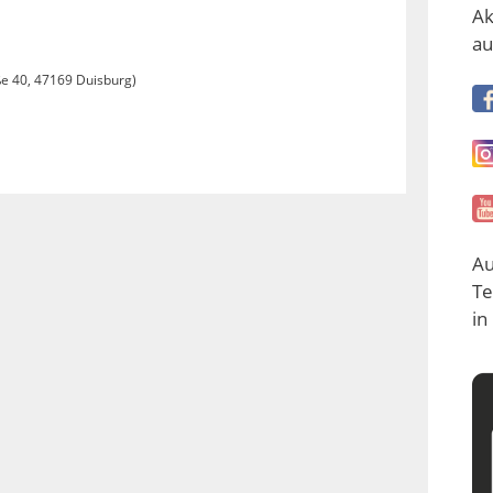
Ak
au
aße 40, 47169 Duisburg)
Au
Te
in