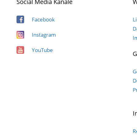
Social Media Kanäle
W
Facebook
L
D
Instagram
I
YouTube
G
G
D
P
I
R