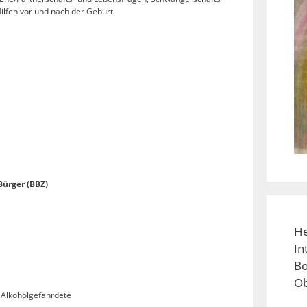
lfen vor und nach der Geburt.
Bürger (BBZ)
He
In
Bo
Ob
 Alkoholgefährdete