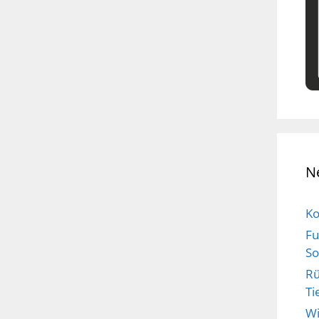
N
Ko
Fu
So
Rü
Ti
Wi