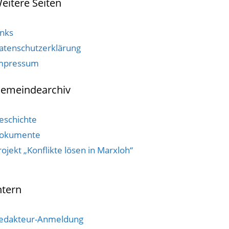
eitere Seiten
inks
atenschutzerklärung
mpressum
emeindearchiv
eschichte
okumente
rojekt „Konflikte lösen in Marxloh“
ntern
edakteur-Anmeldung