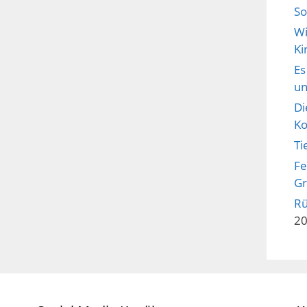
S
Wi
Ki
Es
un
Di
Ko
Ti
Fe
Gr
Rü
2