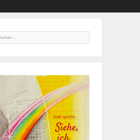
chen
ch: