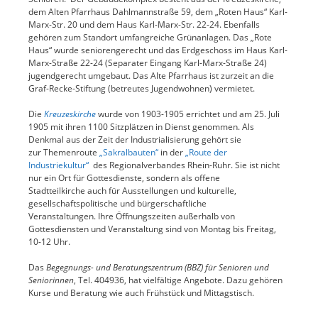
dem Alten Pfarrhaus Dahlmannstraße 59, dem „Roten Haus“ Karl-
Marx-Str. 20 und dem Haus Karl-Marx-Str. 22-24. Ebenfalls
gehören zum Standort umfangreiche Grünanlagen. Das „Rote
Haus“ wurde seniorengerecht und das Erdgeschoss im Haus Karl-
Marx-Straße 22-24 (Separater Eingang Karl-Marx-Straße 24)
jugendgerecht umgebaut. Das
Alte Pfarrhaus ist zurzeit an die
Graf-Recke-Stiftung (betreutes Jugendwohnen) vermietet.
Die
Kreuzeskirche
wurde von 1903-1905 errichtet und am 25. Juli
1905 mit ihren 1100 Sitzplätzen in Dienst genommen. Als
Denkmal aus der Zeit der Industrialisierung gehört sie
zur Themenroute
„Sakralbauten“
in der
„Route der
Industriekultur“
des Regionalverbandes Rhein-Ruhr. Sie ist nicht
nur ein Ort für Gottesdienste, sondern als offene
Stadtteilkirche auch für Ausstellungen und kulturelle,
gesellschaftspolitische und bürgerschaftliche
Veranstaltungen. Ihre Öffnungszeiten außerhalb von
Gottesdiensten und Veranstaltung sind von Montag bis Freitag,
10-12 Uhr.
Das
Begegnungs- und Beratungszentrum (BBZ) für Senioren und
Seniorinnen
, Tel. 404936, hat vielfältige Angebote. Dazu gehören
Kurse und Beratung wie auch Frühstück und Mittagstisch.