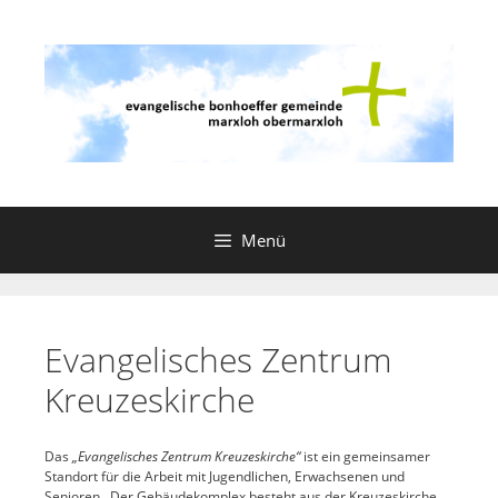
Zum
Inhalt
springen
Menü
Evangelisches Zentrum
Kreuzeskirche
Das
„Evangelisches Zentrum Kreuzeskirche“
ist ein gemeinsamer
Standort für die Arbeit mit Jugendlichen, Erwachsenen und
Senioren. Der Gebäudekomplex besteht aus der Kreuzeskirche,