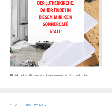
Kategorien
Aktuelles
,
Kinder- und Familienzentrum Lutherkirche
Seite
Seite
Seite
1
2
…
165
Weiter
→