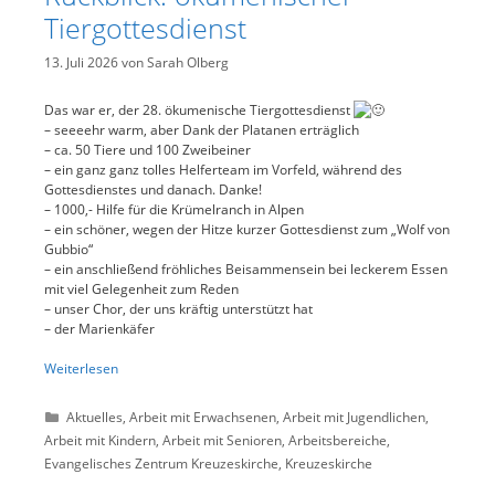
Tiergottesdienst
13. Juli 2026
von
Sarah Olberg
Das war er, der 28. ökumenische Tiergottesdienst
– seeeehr warm, aber Dank der Platanen erträglich
– ca. 50 Tiere und 100 Zweibeiner
– ein ganz ganz tolles Helferteam im Vorfeld, während des
Gottesdienstes und danach. Danke!
– 1000,- Hilfe für die Krümelranch in Alpen
– ein schöner, wegen der Hitze kurzer Gottesdienst zum „Wolf von
Gubbio“
– ein anschließend fröhliches Beisammensein bei leckerem Essen
mit viel Gelegenheit zum Reden
– unser Chor, der uns kräftig unterstützt hat
– der Marienkäfer
Weiterlesen
Kategorien
Aktuelles
,
Arbeit mit Erwachsenen
,
Arbeit mit Jugendlichen
,
Arbeit mit Kindern
,
Arbeit mit Senioren
,
Arbeitsbereiche
,
Evangelisches Zentrum Kreuzeskirche
,
Kreuzeskirche