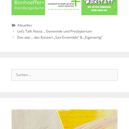
Kategorien
Aktuelles
Let’s Talk About… Gemeinde und Presbyterium
Das war… das Konzert „Sax-Ensemble“ & „Eigenartig“
Suchen
nach: