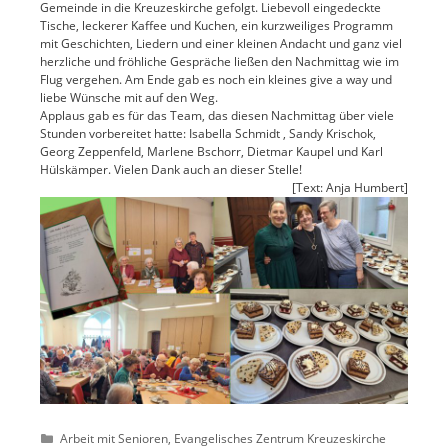
Gemeinde in die Kreuzeskirche gefolgt. Liebevoll eingedeckte
Tische, leckerer Kaffee und Kuchen, ein kurzweiliges Programm
mit Geschichten, Liedern und einer kleinen Andacht und ganz viel
herzliche und fröhliche Gespräche ließen den Nachmittag wie im
Flug vergehen. Am Ende gab es noch ein kleines give a way und
liebe Wünsche mit auf den Weg.
Applaus gab es für das Team, das diesen Nachmittag über viele
Stunden vorbereitet hatte:
Isabella
Schmidt
, Sandy Krischok,
Georg Zeppenfeld,
Marlene Bschorr
,
Dietmar Kaupel
und
Karl
Hülskämper
. Vielen Dank auch an dieser Stelle!
[Text: Anja Humbert]
Kategorien
Arbeit mit Senioren
,
Evangelisches Zentrum Kreuzeskirche