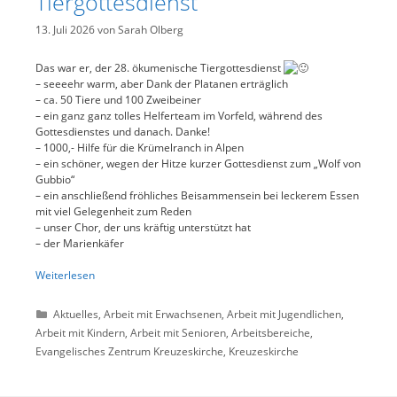
Tiergottesdienst
13. Juli 2026
von
Sarah Olberg
Das war er, der 28. ökumenische Tiergottesdienst
– seeeehr warm, aber Dank der Platanen erträglich
– ca. 50 Tiere und 100 Zweibeiner
– ein ganz ganz tolles Helferteam im Vorfeld, während des
Gottesdienstes und danach. Danke!
– 1000,- Hilfe für die Krümelranch in Alpen
– ein schöner, wegen der Hitze kurzer Gottesdienst zum „Wolf von
Gubbio“
– ein anschließend fröhliches Beisammensein bei leckerem Essen
mit viel Gelegenheit zum Reden
– unser Chor, der uns kräftig unterstützt hat
– der Marienkäfer
Weiterlesen
Kategorien
Aktuelles
,
Arbeit mit Erwachsenen
,
Arbeit mit Jugendlichen
,
Arbeit mit Kindern
,
Arbeit mit Senioren
,
Arbeitsbereiche
,
Evangelisches Zentrum Kreuzeskirche
,
Kreuzeskirche