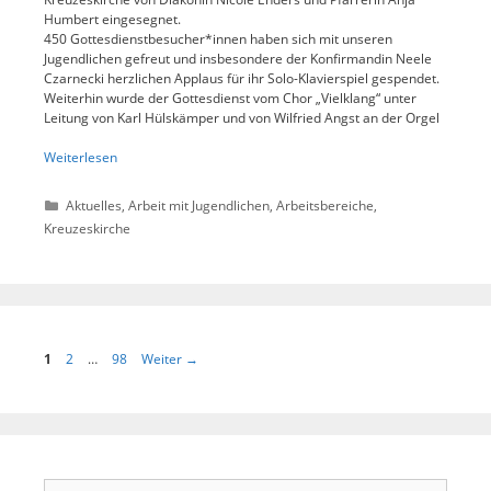
Humbert eingesegnet.
450 Gottesdienstbesucher*innen haben sich mit unseren
Jugendlichen gefreut und insbesondere der Konfirmandin Neele
Czarnecki herzlichen Applaus für ihr Solo-Klavierspiel gespendet.
Weiterhin wurde der Gottesdienst vom Chor „Vielklang“ unter
Leitung von
Karl Hülskämper
und von Wilfried Angst an der Orgel
Weiterlesen
Kategorien
Aktuelles
,
Arbeit mit Jugendlichen
,
Arbeitsbereiche
,
Kreuzeskirche
Seite
Seite
Seite
1
2
…
98
Weiter
→