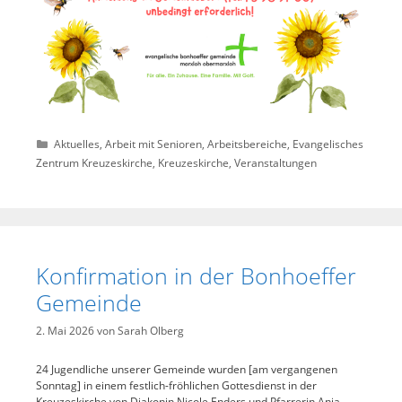
Kategorien
Aktuelles
,
Arbeit mit Senioren
,
Arbeitsbereiche
,
Evangelisches
Zentrum Kreuzeskirche
,
Kreuzeskirche
,
Veranstaltungen
Konfirmation in der Bonhoeffer
Gemeinde
2. Mai 2026
von
Sarah Olberg
24 Jugendliche unserer Gemeinde wurden [am vergangenen
Sonntag] in einem festlich-fröhlichen Gottesdienst in der
Kreuzeskirche von Diakonin Nicole Enders und Pfarrerin Anja