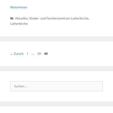
Weiterlesen
Kategorien
Aktuelles
,
Kinder- und Familienzentrum Lutherkirche
,
Lutherkirche
Seite
Seite
Seite
←
Zurück
1
…
39
40
Suchen
nach: