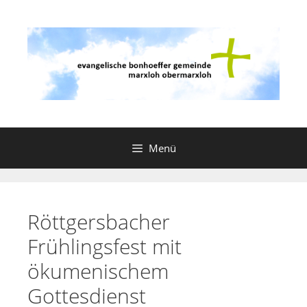
Zum
Inhalt
springen
Menü
Röttgersbacher
Frühlingsfest mit
ökumenischem
Gottesdienst