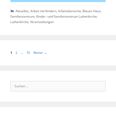
Kategorien
Aktuelles
,
Arbeit mit Kindern
,
Arbeitsbereiche
,
Blaues Haus
,
Familienzentrum
,
Kinder- und Familienzentrum Lutherkirche
,
Lutherkirche
,
Veranstaltungen
Seite
Seite
Seite
1
2
…
70
Weiter
→
Suchen
nach: