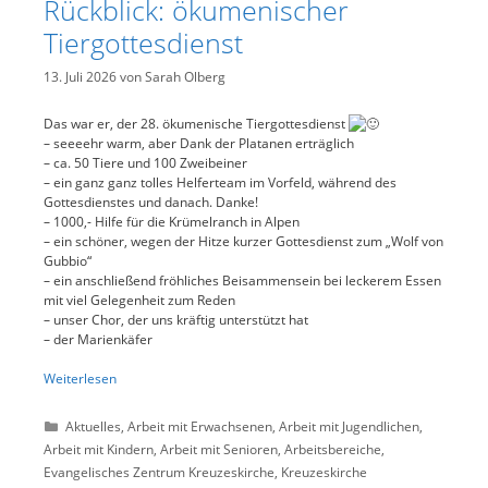
Rückblick: ökumenischer
Tiergottesdienst
13. Juli 2026
von
Sarah Olberg
Das war er, der 28. ökumenische Tiergottesdienst
– seeeehr warm, aber Dank der Platanen erträglich
– ca. 50 Tiere und 100 Zweibeiner
– ein ganz ganz tolles Helferteam im Vorfeld, während des
Gottesdienstes und danach. Danke!
– 1000,- Hilfe für die Krümelranch in Alpen
– ein schöner, wegen der Hitze kurzer Gottesdienst zum „Wolf von
Gubbio“
– ein anschließend fröhliches Beisammensein bei leckerem Essen
mit viel Gelegenheit zum Reden
– unser Chor, der uns kräftig unterstützt hat
– der Marienkäfer
Weiterlesen
Kategorien
Aktuelles
,
Arbeit mit Erwachsenen
,
Arbeit mit Jugendlichen
,
Arbeit mit Kindern
,
Arbeit mit Senioren
,
Arbeitsbereiche
,
Evangelisches Zentrum Kreuzeskirche
,
Kreuzeskirche