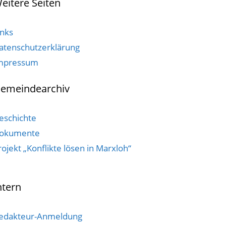
eitere Seiten
inks
atenschutzerklärung
mpressum
emeindearchiv
eschichte
okumente
rojekt „Konflikte lösen in Marxloh“
ntern
edakteur-Anmeldung