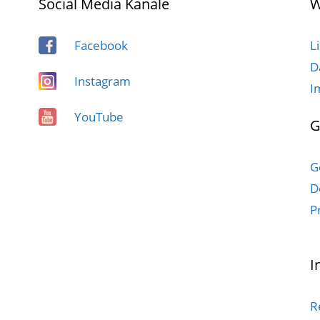
Social Media Kanäle
W
Facebook
L
D
Instagram
I
YouTube
G
G
D
P
I
R