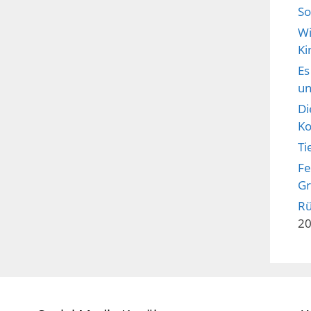
S
Wi
Ki
Es
un
Di
Ko
Ti
Fe
Gr
Rü
2