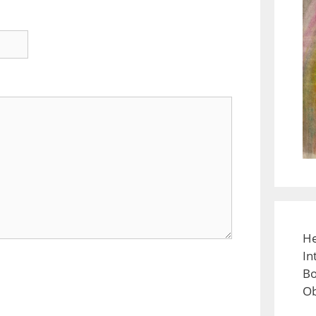
He
In
Bo
Ob