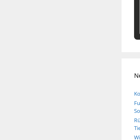
N
Ko
Fu
So
Rü
Ti
Wi