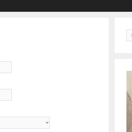
Su
na