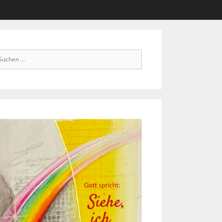
chen
ch: