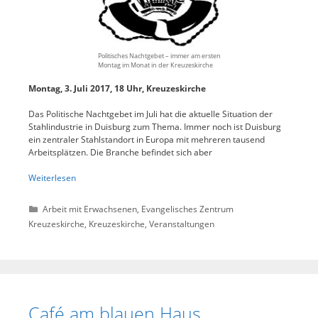
Politisches Nachtgebet – immer am ersten
Montag im Monat in der Kreuzeskirche
Montag, 3. Juli 2017,
18 Uhr, Kreuzeskirche
Das Politische Nachtgebet im Juli hat die aktuelle Situation der
Stahlindustrie in Duisburg zum Thema. Immer noch ist Duisburg
ein zentraler Stahlstandort in Europa mit mehreren tausend
Arbeitsplätzen. Die Branche befindet sich aber
Weiterlesen
Kategorien
Arbeit mit Erwachsenen
,
Evangelisches Zentrum
Kreuzeskirche
,
Kreuzeskirche
,
Veranstaltungen
Café am blauen Haus