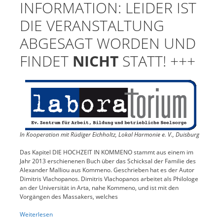
INFORMATION: LEIDER IST
DIE VERANSTALTUNG
ABGESAGT WORDEN UND
FINDET
NICHT
STATT! +++
In Kooperation mit Rüdiger Eichholtz, Lokal Harmonie e. V., Duisburg
Das Kapitel DIE HOCHZEIT IN KOMMENO stammt aus einem im
Jahr 2013 erschienenen Buch über das Schicksal der Familie des
Alexander Malliou aus Kommeno. Geschrieben hat es der Autor
Dimitris Vlachopanos. Dimitris Vlachopanos arbeitet als Philologe
an der Universität in Arta, nahe Kommeno, und ist mit den
Vorgängen des Massakers, welches
Weiterlesen