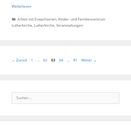
Weiterlesen
Kategorien
Arbeit mit Erwachsenen
,
Kinder- und Familienzentrum
Lutherkirche
,
Lutherkirche
,
Veranstaltungen
Seite
Seite
Seite
Seite
Seite
←
Zurück
1
…
62
63
64
…
81
Weiter
→
Suchen
nach: